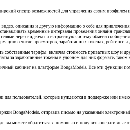
ирокий спектр возможностей для управления своим профилем и 
 видео, описания и другую информацию о себе для привлечения
устанавливать временные интервалы проведения онлайн-трансляц
телями через видеочат и встроенную систему обмена сообщениям
рмацию о числе просмотров, заработанных токенах, рейтинге и д
ть собственные тарифы, включая стоимость приватных шоу и друг
аты за заработанные токены в удобном для них формате, таком
личный кабинет на платформе BongaModels. Все эти функции по
зи для пользователей, которые нуждаются в поддержке или име
держки BongaModels, отправив письмо на указанный электронный
 где вы можете обратиться за помощью и получить оперативные 