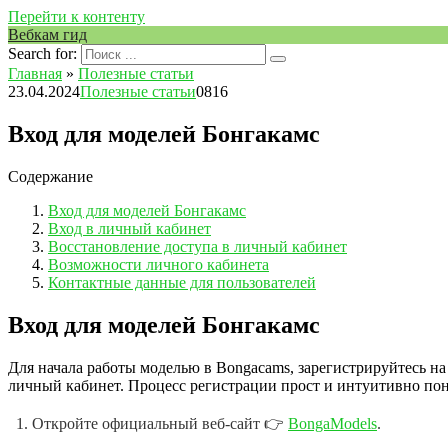
Перейти к контенту
Вебкам гид
Search for:
Главная
»
Полезные статьи
23.04.2024
Полезные статьи
0
816
Вход для моделей Бонгакамс
Содержание
Вход для моделей Бонгакамс
Вход в личный кабинет
Восстановление доступа в личный кабинет
Возможности личного кабинета
Контактные данные для пользователей
Вход для моделей Бонгакамс
Для начала работы моделью в Bongacams, зарегистрируйтесь н
личный кабинет. Процесс регистрации прост и интуитивно пон
Откройте официальный веб-сайт 👉
BongaModels
.